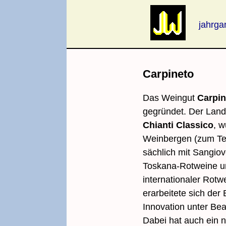
jahrg
Carpineto
Das Weingut
Carpin
gegründet. Der Land
Chianti Classico
, w
Weinbergen (zum Teil
sächlich mit Sangio
Toskana-Rotweine un
inter­nationaler Rot
erarbeitete sich der 
Innovation unter Be
Dabei hat auch ein 