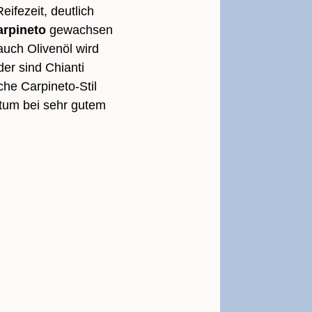
ifezeit, deutlich
arpineto
gewachsen
auch Olivenöl wird
er sind Chianti
che Carpineto-Stil
htum bei sehr gutem