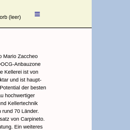
≡
o Mario Zaccheo
er DOCG-Anbauzone
 Kellerei ist von
tar und ist haupt­
Potential der besten
au hochwertiger
nd Keller­technik
in rund 70 Länder.
satz von Carpineto.
tung. Ein weiteres