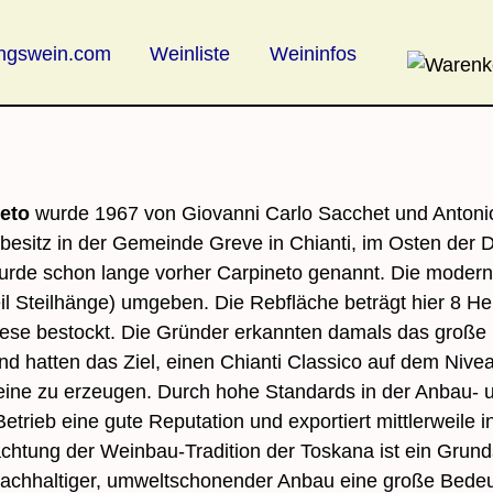
angswein.com
Weinliste
Weininfos
eto
wurde 1967 von Giovanni Carlo Sacchet und Antoni
besitz in der Gemeinde Greve in Chianti, im Osten d
urde schon lange vorher Carpineto genannt. Die moderne
 Steilhänge) umgeben. Die Rebfläche beträgt hier 8 Hek
vese bestockt. Die Gründer erkannten damals das große 
d hatten das Ziel, einen Chianti Classico auf dem Nive
weine zu erzeugen. Durch hohe Standards in der Anbau- u
Betrieb eine gute Reputation und exportiert mittlerweile 
achtung der Weinbau-Tradition der Toskana ist ein Grund
nachhaltiger, umwelt­schonender Anbau eine große Bedeu