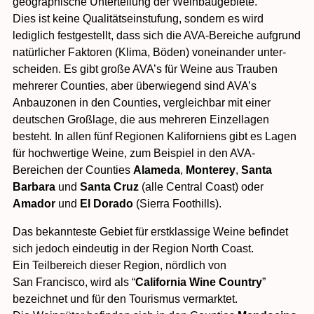
geographische Unterteilung der Weinbau­gebiete.
Dies ist keine Qualitäts­einstufung, sondern es wird
lediglich fest­gestellt, dass sich die AVA-Bereiche aufgrund
natürlicher Faktoren (Klima, Böden) voneinander unter­
scheiden. Es gibt große AVA’s für Weine aus Trauben
mehrerer Counties, aber überwiegend sind AVA’s
Anbauzonen in den Counties, vergleichbar mit einer
deutschen Großlage, die aus mehreren Einzellagen
besteht. In allen fünf Regionen Kaliforniens gibt es Lagen
für hochwertige Weine, zum Beispiel in den AVA-
Bereichen der Counties
Alameda
,
Monterey
,
Santa
Barbara
und
Santa Cruz
(alle Central Coast) oder
Amador
und
El Dorado
(Sierra Foothills).
Das bekannteste Gebiet für erstklassige Weine befindet
sich jedoch eindeutig in der Region North Coast.
Ein Teilbereich dieser Region, nördlich von
San Francisco, wird als “
California Wine Country
”
bezeichnet und für den Tourismus vermarktet.